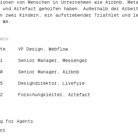
ionen von Menschen in Unternehmen wie Airbnb, Met
 und Artefact geholfen haben. Außerhalb der Arbei
n zwei Kindern, ein aufstrebender Triathlet und l
 WA.
HMEN
te
VP Design,
Webflow
1
Senior Manager,
Messenger
0
Senior Manager,
Airbnb
5
Designdirektor,
Livefyre
2
Forschungsleiter,
Artefact
g for Agents
nt