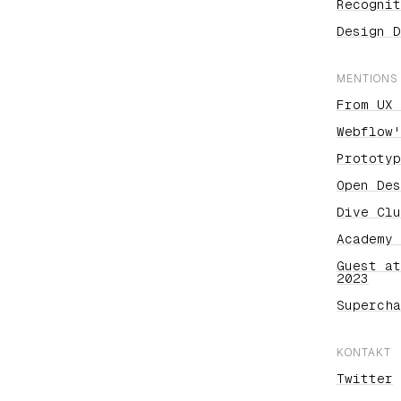
Recognit
Design D
MENTIONS
From UX 
Webflow'
Prototyp
Open Des
Dive Clu
Academy 
Guest at
2023
Supercha
KONTAKT
Twitter