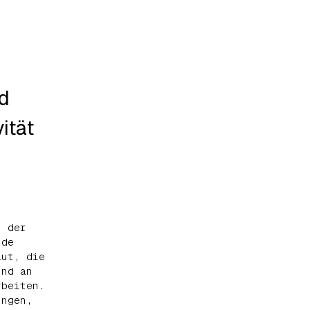
nd
ität
, der
nde
aut, die
und an
rbeiten.
ungen,