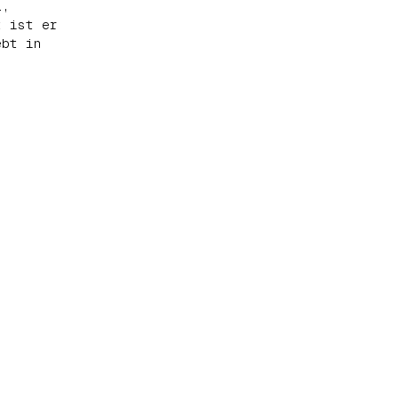
a,
t ist er
ebt in